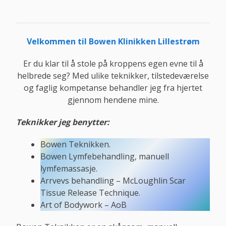
Velkommen til Bowen Klinikken Lillestrøm
Er du klar til å stole på kroppens egen evne til å
helbrede seg? Med ulike teknikker, tilstedeværelse
og faglig kompetanse behandler jeg fra hjertet
gjennom hendene mine.
Teknikker jeg benytter:
Bowen Teknikken.
Bowen Lymfebehandling, manuell
lymfemassasje.
Arrvevs behandling – McLoughlin Scar
Tissue Release Technique.
Art of Bodywork – AoB