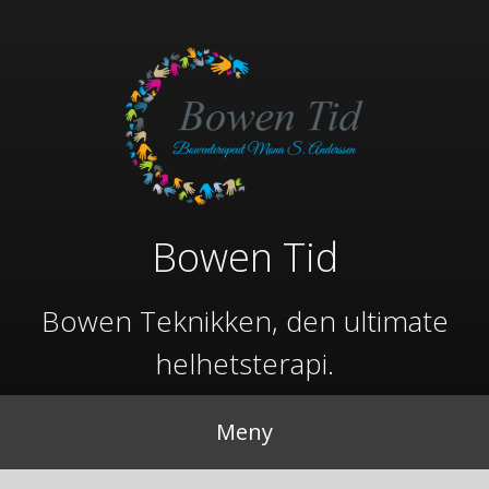
Gå
til
innhold
Bowen Tid
Bowen Teknikken, den ultimate
helhetsterapi.
Meny