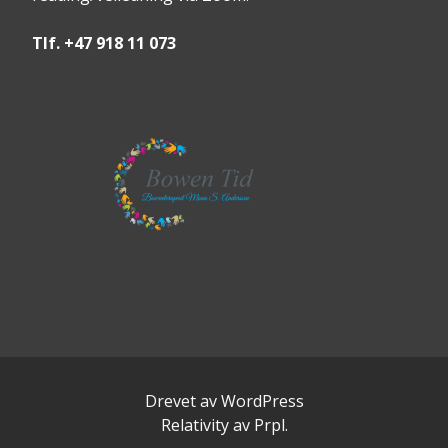
Tlf. +47 918 11 073
Drevet av WordPress
Relativity
av
Prpl
.