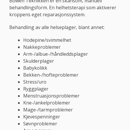
Bowen Teknikken er en skånsom, manuell
behandlingsform. En helhetsterapi som aktiverer
kroppens eget reparasjonssystem.
Behandling av alle helseplager, blant annet:
Hodepine/svimmelhet
Nakkeproblemer
Arm-/albue-/håndleddsplager
Skulderplager
Babykolikk
Bekken-/hofteproblemer
Stress/uro
Ryggplager
Menstruasjonsproblemer
Kne-/ankelproblemer
Mage-/tarmproblemer
Kjevespenninger
Søvnproblemer